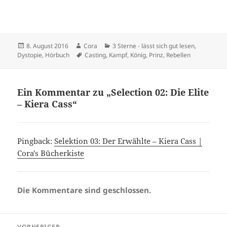
Veröffentlicht
Autor
Kategorien
8. August 2016
Cora
3 Sterne - lässt sich gut lesen
,
am
Schlagwörter
Dystopie
,
Hörbuch
Casting
,
Kampf
,
König
,
Prinz
,
Rebellen
Ein Kommentar zu „Selection 02: Die Elite
– Kiera Cass“
Pingback:
Selektion 03: Der Erwählte – Kiera Cass |
Cora's Bücherkiste
Die Kommentare sind geschlossen.
Beitragsnavigation
VORHERIGER