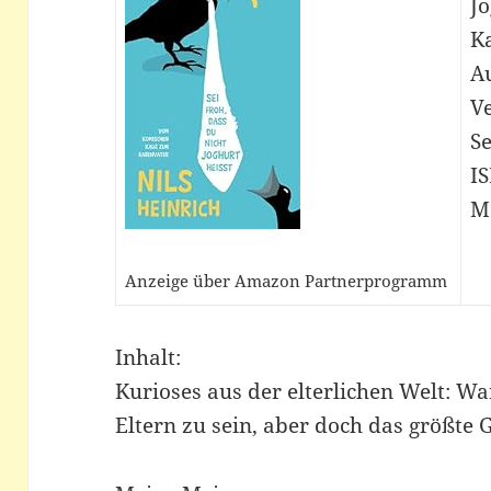
J
K
Au
V
Se
I
M
Anzeige über Amazon Partnerprogramm
Inhalt:
Kurioses aus der elterlichen Welt: W
Eltern zu sein, aber doch das größte 