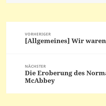
Beitragsnavigation
VORHERIGER
[Allgemeines] Wir ware
Vorheriger
Beitrag:
NÄCHSTER
Die Eroberung des Norm
Nächster
McAbbey
Beitrag: