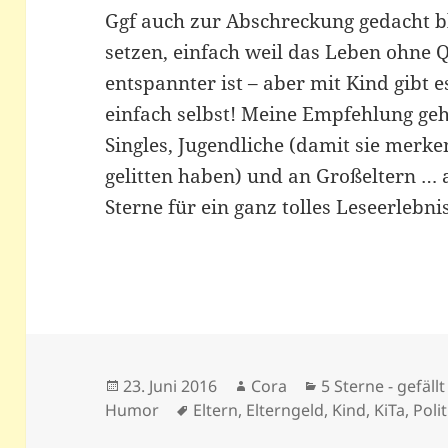
Ggf auch zur Abschreckung gedacht bl
setzen, einfach weil das Leben ohne Q
entspannter ist – aber mit Kind gibt e
einfach selbst! Meine Empfehlung geht
Singles, Jugendliche (damit sie merken
gelitten haben) und an Großeltern … 
Sterne für ein ganz tolles Leseerlebnis
Veröffentlicht
Autor
Kategorien
23. Juni 2016
Cora
5 Sterne - gefällt
am
Schlagwörter
Humor
Eltern
,
Elterngeld
,
Kind
,
KiTa
,
Polit