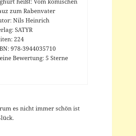
oghurt heißt: Vom komischen
auz zum Rabenvater
tor: Nils Heinrich
erlag: SATYR
iten: 224
SBN: 978-3944035710
eine Bewertung: 5 Sterne
arum es nicht immer schön ist
Glück.