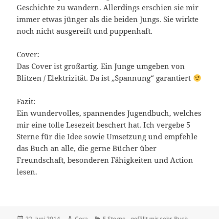
Geschichte zu wandern. Allerdings erschien sie mir
immer etwas jünger als die beiden Jungs. Sie wirkte
noch nicht ausgereift und puppenhaft.
Cover:
Das Cover ist großartig. Ein Junge umgeben von
Blitzen / Elektrizität. Da ist „Spannung“ garantiert
Fazit:
Ein wundervolles, spannendes Jugendbuch, welches
mir eine tolle Lesezeit beschert hat. Ich vergebe 5
Sterne für die Idee sowie Umsetzung und empfehle
das Buch an alle, die gerne Bücher über
Freundschaft, besonderen Fähigkeiten und Action
lesen.
Veröffentlicht
Autor
Kategorien
22. Juni 2014
Cora
5 Sterne - gefällt mir sehr
,
Buch
,