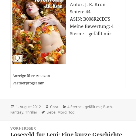
Autor: J. R. Kron
Seiten: 44
ASIN: B008R2CDFS
Meine Bewertung: 4
Sterne – gefällt mir
Anzeige über Amazon
Partnerprogramm
Veröffentlicht
Autor
Kategorien
1. August 2012
Cora
4 Sterne - gefällt mir
,
Buch
,
am
Schlagwörter
Fantasy
,
Thriller
Liebe
,
Mord
,
Tod
Beitragsnavigation
VORHERIGER
Lösegeld für Leni: Eine kurze Geschichte
Vorheriger