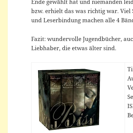
Ende gewählt hat und niemanden leide
bzw. erhielt das was richtig war. Vie
und Leserbindung machen alle 4 Bän
Fazit: wundervolle Jugendbücher, au
Liebhaber, die etwas älter sind.
Ti
A
V
Se
I
Be