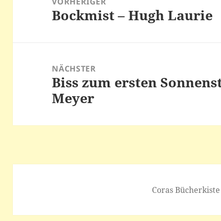
VORHERIGER
Bockmist – Hugh Laurie
Vorheriger
Beitrag:
NÄCHSTER
Biss zum ersten Sonnenst
Nächster
Meyer
Beitrag:
Coras Bücherkiste