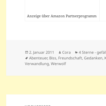
Anzeige über Amazon Partnerprogramm
Veröffentlicht
Autor
Kategorien
2. Januar 2011
Cora
4 Sterne - gefäl
am
Schlagwörter
Abenteuer
,
Biss
,
Freundschaft
,
Gedanken
,
Verwandlung
,
Werwolf
Beitragsnavigation